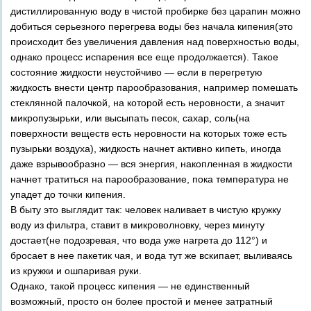
дистиллированную воду в чистой пробирке без царапин можно
добиться серьезного перегрева воды без начала кипения(это
происходит без увеличения давления над поверхностью воды,
однако процесс испарения все еще продолжается). Такое
состояние жидкости неустойчиво — если в перегретую
жидкость внести центр парообразования, например помешать
стеклянной палочкой, на которой есть неровности, а значит
микропузырьки, или высыпать песок, сахар, соль(на
поверхности веществ есть неровности на которых тоже есть
пузырьки воздуха), жидкость начнет активно кипеть, иногда
даже взрывообразно — вся энергия, накопленная в жидкости
начнет тратиться на парообразование, пока температура не
упадет до точки кипения.
В быту это выглядит так: человек наливает в чистую кружку
воду из фильтра, ставит в микроволновку, через минуту
достает(не подозревая, что вода уже нагрета до 112°) и
бросает в нее пакетик чая, и вода тут же вскипает, выливаясь
из кружки и ошпаривая руки.
Однако, такой процесс кипения — не единственный
возможный, просто он более простой и менее затратный