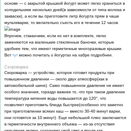
основе — с закрытой крышкой йогурт может легко храниться в
холодильнике несколько дней(в зависимости от типа молока и
закваски), а если вы приготовите литр йогурта прям в чаше
мультиварки, то желательно съесть его в течении 12 часов.
Впрочем, стаканчики, если их нет в комплекте, легко
заменяются на маленькие стеклянные баночки, которые
удобнее тем, что имеют герметичные многоразовые крышки.
Вот
тут
можно почитать о йогуртах на хабре подробнее.
Скороварка
Скороварка — устройство, которое готовит продукты при
повышенном давлении — около двух атмосфер(как в
автомобильной шине). Само повышенное давление не имеет
особого значения, гораздо важнее то, что при таком давлении
температура кипения воды повышается до 120°, что
позволяет приготовить блюда быстрее(особенно это заметно
при приготовлении всяких каш — вместо 30-40 минут варки,
они готовятся за 10 минут). Еще небольшой плюс заключается
в герметичности внутреннего объема — из-за отсутствия
окисления зелень сохраняет свой цвет и вроде как