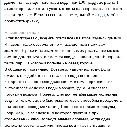
давление насыщенного пара воды при 100 градусах равно 1
атмосфере, или хотите узнать ответы на вопросы выше, то эта
врезка для вас. Если вы все это знаете, тыкайте
сюда
, чтобы
пропустить физику.
Насыщенный пар
Я так подозреваю, все(или почти все) в школе изучали физику.
И наверняка словосочетание «насыщенный пар» вам
знакомо. Ну, если не знакомо, то по самому названию можно
смутно догадаться что имеется ввиду — насыщенный пар, это
такой пар… в который больше не лезет, короче.
В общем-то, правильно. Возьмем, например, воду. Если
емкость с водой стоит на столе, то вода постепенно
испаряется — тепловое движение молекул периодически
выталкивает молекулы воды в воздух, где они уносятся
потоками воздуха. Причем, улетают не абы какие молекулы
воды, а только самые быстрые, которые способны преодолеть
притяжение соседних частиц. Появляются такие молекулы,
например, из-за сложения векторов движения при
столкновении двух молекул. Иными словами, когда одна
молекула бьется о другую, иногда возникают ситуация в