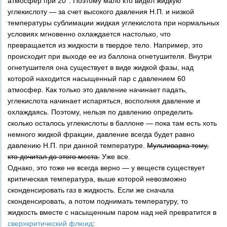
атмосфер при 20°. Поэтому мало кто видел жидкую
углекислоту — за счет высокого давления Н.П. и низкой
температуры сублимации жидкая углекислота при нормальных
условиях мгновенно охлаждается настолько, что
превращается из жидкости в твердое тело. Например, это
происходит при выходе ее из баллона огнетушителя. Внутри
огнетушителя она существует в виде жидкой фазы, над
которой находится насыщенный пар с давлением 60
атмосфер. Как только это давление начинает падать,
углекислота начинает испаряться, восполняя давление и
охлаждаясь. Поэтому, нельзя по давлению определить
сколько осталось углекислоты в баллоне — пока там есть хоть
немного жидкой фракции, давление всегда будет равно
давлению Н.П. при данной температуре.
Мультиварка тому,
кто дочитал до этого места.
Уже все.
Однако, это тоже не всегда верно — у веществ существует
критическая температура, выше которой невозможно
сконденсировать газ в жидкость. Если же сначала
сконденсировать, а потом поднимать температуру, то
жидкость вместе с насыщенным паром над ней превратится в
сверхкритический флюид
: