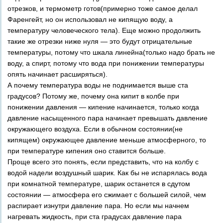
отрезков, и термометр готов(примерно тоже самое делал
Фаренгейт, но он использовал не кипящую воду, а
температуру человеческого тела). Еще можно продолжить
такие же отрезки ниже нуля — это будут отрицательные
температуры, потому что шкала линейна(только надо брать не
воду, а спирт, потому что вода при понижении температуры
опять начинает расширяться).
А почему температура воды не поднимается выше ста
градусов? Потому же, почему она кипит в колбе при
понижении давления — кипение начинается, только когда
давление насыщенного пара начинает превышать давление
окружающего воздуха. Если в обычном состоянии(не
кипящем) окружающее давление меньше атмосферного, то
при температуре кипения оно ставится больше.
Проще всего это понять, если представить, что на колбу с
водой надели воздушный шарик. Как бы не испарялась вода
при комнатной температуре, шарик останется в сдутом
состоянии — атмосфера его сжимает с большей силой, чем
распирает изнутри давление пара. Но если мы начнем
нагревать жидкость, при ста градусах давление пара