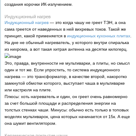
создания корочки ИК-излучением.
Индукционный нагрев
Индукционный нагрев
— это когда чашу не греет ТЭН, а она
сама греется от наведенных в ней вихревых токов. Такой же
принцип, какой применяется в
индукционных кухонных плитах
.
На дне не обычный нагреватель, у которого внутри спиралька
из нихрома, а вот такая хитрая антенна на десятки килогерц.
Это, правда, внутренности не мультиварки, а плиты, но смысл
один и тот же. Если упростить, то система индукционного
нагрева — это трансформатор, в качестве второй, накоротко
замкнутой обмотки которого, выступает чаша в мультиварке
или кастрюля на плите.
Плюсы: хоть нагреватель и один, он греет очень равномерно
за счет большой площади и распределения энергии на
толстых стенках чаши. Минусы: обычно есть только в топовых
моделях мультиварок, цена которых начинается от 15к. А еще
она шумит вентилятором.
Керамическое покрытие чаши