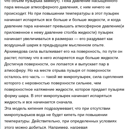
что объем пузырька замкнут). Пока давление насыщенного
пара меньше атмосферного давления, с ним ничего не
происходит. Но при повышении температуры в этот пузырек
начинает испаряться все больше и больше жидкости, и когда
давление пара начинает превышать атмосферное давление(и
приложенное к нему давление столба жидкости) пузырек
начинает увеличиваться в размерах — его раздувает как
воздушный шарик в предыдущем мысленном опыте.
Архимедова сила выталкивает его на поверхность, по пути он
растет, потому что в него испаряется еще больше жидкости.
Достигнув поверхности, он лопается и выпускает пар в
атмосферу. Но на месте отрыва пузыря от поверхности
осталось его часть — такой же микропузырек, сила сцепления
которого с неровностью поверхности сильнее, чем
поверхностное натяжение жидкости, которое придает пузырям
форму шара. В этот микропузырек начинает испаряться
жидкость и все начинается сначала.
Эта модель кипения подразумевает, что при отсутствии
микропузырьков вода не будет кипеть при повышении
температуры. Действительно, при определенных условиях
этого можно добиться. Например, нагревая