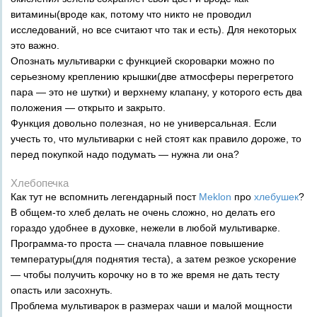
витамины(вроде как, потому что никто не проводил
исследований, но все считают что так и есть). Для некоторых
это важно.
Опознать мультиварки с функцией скороварки можно по
серьезному креплению крышки(две атмосферы перегретого
пара — это не шутки) и верхнему клапану, у которого есть два
положения — открыто и закрыто.
Функция довольно полезная, но не универсальная. Если
учесть то, что мультиварки с ней стоят как правило дороже, то
перед покупкой надо подумать — нужна ли она?
Хлебопечка
Как тут не вспомнить легендарный пост
Meklon
про
хлебушек
?
В общем-то хлеб делать не очень сложно, но делать его
гораздо удобнее в духовке, нежели в любой мультиварке.
Программа-то проста — сначала плавное повышение
температуры(для поднятия теста), а затем резкое ускорение
— чтобы получить корочку но в то же время не дать тесту
опасть или засохнуть.
Проблема мультиварок в размерах чаши и малой мощности