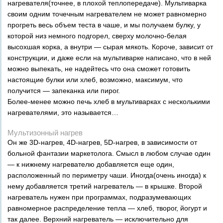
нагревателя(точнее, в плохой теплопередаче). Мультиварка
своим одним точечным нагревателем не может равномерно
прогреть весь объем теста в чаше, и мы получаем булку, у
которой низ немного подгорел, сверху молочно-белая
высохшая корка, а внутри — сырая мякоть. Короче, зависит от
конструкции, и даже если на мультиварке написано, что в ней
можно выпекать, не надейтесь что она сможет готовить
настоящие булки или хлеб, возможно, максимум, что
получится — запеканка или пирог.
Более-менее можно печь хлеб в мультиварках с несколькими
нагревателями, это называется…
Мультизонный нагрев
Он же 3D-нагрев, 4D-нагрев, 5D-нагрев, в зависимости от
больной фантазии маркетолога. Смысл в любом случае один
— к нижнему нагревателю добавляется еще один,
расположенный по периметру чаши. Иногда(очень иногда) к
нему добавляется третий нагреватель — в крышке. Второй
нагреватель нужен при программах, подразумевающих
равномерное распределение тепла — хлеб, творог, йогурт и
так далее. Верхний нагреватель — исключительно для