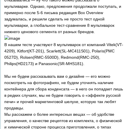
отказывались — ну что такого можно рассказать о
мультиварке. Однако, предложения продолжали поступать, и
примерно после 5-6 письма редакция Box Overview
задумалась, и решили сделать не просто тест одной
мультиварки, а глобальное тест-сравнение 8 мультиварок
нижнего ценового сегмента от разных брендов.
В нашем тесте участвуют 8 мультиварок от компаний Vitek(VT-
4209), Kitfort(KT-201), Scarlett(SL-MC411S01), Polaris(PMC
0527D), Rolsen(RMC-5500D), Redmond(RMC-250),
Philips(HD2173) и Panasonic(SR-MHS181).
Мы не будем рассказывать вам о дизайне — его можно
посмотреть на фотографиях, не будем уточнять наличие
контейнера для сбора конденсата — в него он попадает лишь
в редких случаях, мы не будем говорить о «эффекте русской
печи» и прочей маркетинговой шелухе, которую так любят
продавцы.
Мы расскажем о более интересных вещах — об удобстве
управления, о качестве рецептов из комплекта, о физической
и химической стороне процесса приготовления, о типах