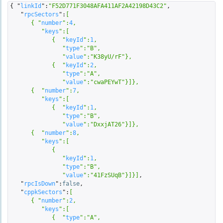
{ "
linkId
":
"F52D771F3048AFA411AF2A42198D43C2"
,

   "
rpcSectors
":
[  

      { "
number
":
4
,

         "
keys
":
[  

            {  "
keyId
":
1
,

               "
type
":
"B"
,

               "
value
":
"K38yU/rF"
}
,

            {  "
keyId
":
2
,

               "
type
":
"A"
,

               "
value
":
"cwaPEYwT"
}
]}
,

      {  "
number
":
7
,

         "
keys
":
[  

            {  "
keyId
":
1
,

               "
type
":
"B"
,

               "
value
":
"DxxjAT26"
}
]}
,

      {  "
number
":
8
,

         "
keys
":
[  

            {  

               "
keyId
":
1
,

               "
type
":
"B"
,

               "
value
":
"41FzSUqB"
}
]}
]
,

   "
rpcIsDown
":
false
,

   "
cppkSectors
":
[  

      { "
number
":
2
,

         "
keys
":
[  

            {  "
type
":
"A"
,
