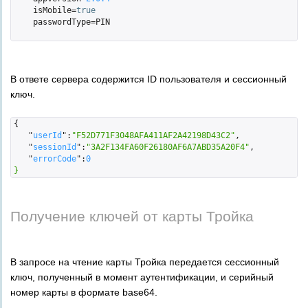
    isMobile=
true
    passwordType=PIN

В ответе сервера содержится ID пользователя и сессионный
ключ.
{

   "
userId
":
"F52D771F3048AFA411AF2A42198D43C2"
,

   "
sessionId
":
"3A2F134FA60F26180AF6A7ABD35A20F4"
,

   "
errorCode
":
0
}
Получение ключей от карты Тройка
В запросе на чтение карты Тройка передается сессионный
ключ, полученный в момент аутентификации, и серийный
номер карты в формате base64.