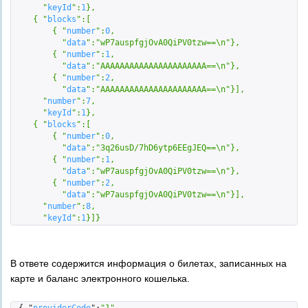
      "
keyId
":
1
}
,

    { "
blocks
":
[  

        { "
number
":
0
,

          "
data
":
"wP7auspfgjOvA0QiPV0tzw==\n"
}
,

        { "
number
":
1
,

          "
data
":
"AAAAAAAAAAAAAAAAAAAAAA==\n"
}
,

        { "
number
":
2
,

          "
data
":
"AAAAAAAAAAAAAAAAAAAAAA==\n"
}
]
,

      "
number
":
7
,

      "
keyId
":
1
}
,

    { "
blocks
":
[  

        { "
number
":
0
,

          "
data
":
"3q26usD/7hD6ytp6EEgJEQ==\n"
}
,

        { "
number
":
1
,

          "
data
":
"wP7auspfgjOvA0QiPV0tzw==\n"
}
,

        { "
number
":
2
,

          "
data
":
"wP7auspfgjOvA0QiPV0tzw==\n"
}
]
,

      "
number
":
8
,

      "
keyId
":
1
}
]}
В ответе содержится информация о билетах, записанных на
карте и баланс электронного кошелька.