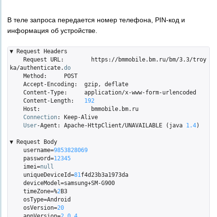
В теле запроса передается номер телефона, PIN-код и
информация об устройстве.
▼ Request Headers

    Request URL:	https://bmmobile.bm.ru/bm/3.3/troy
ka/authenticate.
do
    Method:	POST

    Accept-Encoding:  gzip, deflate

    Content-Type:     application/x-www-form-urlencoded

    Content-Length:   
192
    Host:		bmmobile.bm.ru

Connection
:	Keep-Alive

User
-Agent:	Apache-HttpClient/UNAVAILABLE (java 
1.4
)

▼ Request Body

    username=
9853828069
    password=
12345
    imei=
null
    uniqueDeviceId=
81
f4d23b3a1973da

    deviceModel=samsung+SM-G900

    timeZone=%
2
B3

    osType=Android

    osVersion=
20
    appVersion=
2.0
.4