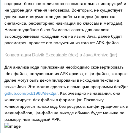
содержит большое количество вспомогательных инструкций и
не удобен для чтения человеком. Во-вторых, не существует
доступных инструментов для работы с кодом (подсветка
синтаксиса, рефакторинг, навигация по классам и методам).
Намного удобнее было бы использовать для анализа
высокоуровневый исходный код на языке Java, далее будет
рассмотрен процесс его получения из того же APK-файла.
Конвертация Dalvik Executable (dex) в Java Archive (jar)
Для анализа кода приложения необходимо сконвертировать
.dex файлы, полученные из APK архива, в .jar файлы, которые
далее могут быть декомпилированы в исходные тексты на
языке Java. Это можно сделать с помощью программы dex2jar
github.com/pxb1988/dex2jar
. Как очевидно из названия, она
конвертирует .dex файлы в формат .jar. Поскольку
конвертируется только код, без ресурсов, конфигурационных и
медиафайлов, .jar-файл на выходе обычно будет меньше по
размеру, чем исходный APK.