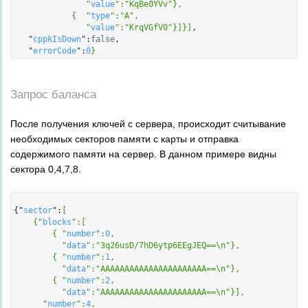
               "
value
":
"KqBe0YVv"
}
,

            {  "
type
":
"A"
,

               "
value
":
"KrqVGfV0"
}
]}
]
,

   "
cppkIsDown
":
false
,

   "
errorCode
":
0
}
Запрос баланса
После получения ключей с сервера, происходит считывание
необходимых секторов памяти с карты и отправка
содержимого памяти на сервер. В данном примере видны
сектора 0,4,7,8.
{"
sector
":
[  

    {"
blocks
":
[  

        { "
number
":
0
,

          "
data
":
"3q26usD/7hD6ytp6EEgJEQ==\n"
}
,

        { "
number
":
1
,

          "
data
":
"AAAAAAAAAAAAAAAAAAAAAA==\n"
}
,

        { "
number
":
2
,

          "
data
":
"AAAAAAAAAAAAAAAAAAAAAA==\n"
}
]
,

      "
number
":
4
,
