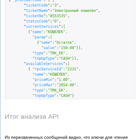
 { "
providerCode
":
"1"
,

        "
ticketCode
":
"3"
,

        "
ticketName
":
"Электронный кошелек"
,

        "
ticketNo
":
"8553535"
,

        "
statusCode
":
"0"
,

        "
currentServices
":
[  

          {"
name
":
"КОШЕЛЕК"
,

            "
param
":
[  

              {"
name
":
"Остаток"
,

                "
value
":
"150.00"
}
]
,

            "
type
":
"TRK_EK"
,

            "
topUpType
":
"CASH"
}
]
,

        "
availableServices
":
[  

          { "
rpcServiceId
":
"2231"
,

            "
name
":
"КОШЕЛЕК"
,

            "
priceMin
":
"1.00"
,

            "
priceMax
":
"2854.00"
,

            "
type
":
"TRK_EK"
,

            "
topUpType
":
"CASH"
}
Итог анализа API
Из перехваченных сообщений видно, что ключи для чтения