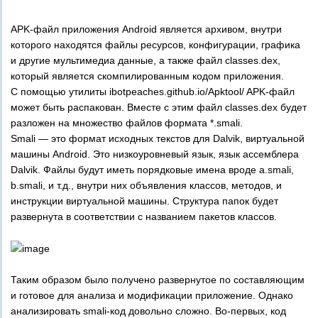
APK-файл приложения Android является архивом, внутри
которого находятся файлы ресурсов, конфигурации, графика
и другие мультимедиа данные, а также файл classes.dex,
который является скомпилированным кодом приложения.
С помощью утилиты ibotpeaches.github.io/Apktool/ APK-файл
может быть распакован. Вместе с этим файл classes.dex будет
разложен на множество файлов формата *.smali.
Smali — это формат исходных текстов для Dalvik, виртуальной
машины Android. Это низкоуровневый язык, язык ассемблера
Dalvik. Файлы будут иметь порядковые имена вроде a.smali,
b.smali, и т.д., внутри них объявления классов, методов, и
инструкции виртуальной машины. Структура папок будет
развернута в соответствии с названием пакетов классов.
Таким образом было получено развернутое по составляющим
и готовое для анализа и модификации приложение. Однако
анализировать smali-код довольно сложно. Во-первых, код