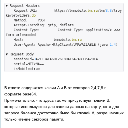
▼ Request Headers

    Request URL:	https://bmmobile
.bm
.ru
/bm/
3.3
/troy
ka/providers
.do
    Method:	POST

    Accept-Encoding: gzip, deflate

    Content-Type:	  Content-Type: application/
x
-www-
form-urlencoded

    Host:		bmmobile
.bm
.ru
    User-Agent:	Apache-HttpClient/UNAVAILABLE (java 
1.4
)

▼ Request Body

    sessionId=
3
A2F134FA60F26180AF6A7ABD35A20F4

    serial=MTIzNA==

В ответе содержатся ключи A и B от секторов 2,4,7,8 в
формате base64.
Примечательно, что здесь так же присутствуют ключи B,
которые используются для записи данных на карту, хотя для
запроса баланса достаточно было бы ключей А, разрешающих
только чтение секторов памяти.