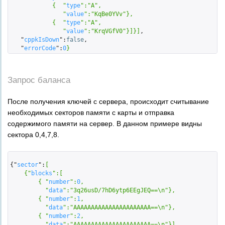
            {  "
type
":
"A"
,

               "
value
":
"KqBe0YVv"
}
,

            {  "
type
":
"A"
,

               "
value
":
"KrqVGfV0"
}
]}
]
,

   "
cppkIsDown
":
false
,

   "
errorCode
":
0
}
Запрос баланса
После получения ключей с сервера, происходит считывание
необходимых секторов памяти с карты и отправка
содержимого памяти на сервер. В данном примере видны
сектора 0,4,7,8.
{"
sector
":
[  

    {"
blocks
":
[  

        { "
number
":
0
,

          "
data
":
"3q26usD/7hD6ytp6EEgJEQ==\n"
}
,

        { "
number
":
1
,

          "
data
":
"AAAAAAAAAAAAAAAAAAAAAA==\n"
}
,

        { "
number
":
2
,

          "
data
":
"AAAAAAAAAAAAAAAAAAAAAA==\n"
}
]
,
