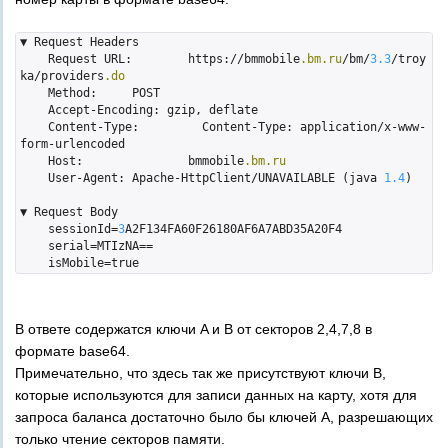
▼ Request Headers

    Request URL:	https://bmmobile
.bm
.ru
/bm/
3.3
/troy
ka/providers
.do
    Method:	POST

    Accept-Encoding: gzip, deflate

    Content-Type:	  Content-Type: application/
x
-www-
form-urlencoded

    Host:		bmmobile
.bm
.ru
    User-Agent:	Apache-HttpClient/UNAVAILABLE (java 
1.4
)

▼ Request Body

    sessionId=
3
A2F134FA60F26180AF6A7ABD35A20F4

    serial=MTIzNA==

В ответе содержатся ключи A и B от секторов 2,4,7,8 в
формате base64.
Примечательно, что здесь так же присутствуют ключи B,
которые используются для записи данных на карту, хотя для
запроса баланса достаточно было бы ключей А, разрешающих
только чтение секторов памяти.