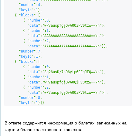
      "
number
":
4
,

      "
keyId
":
1
}
,

    { "
blocks
":
[  

        { "
number
":
0
,

          "
data
":
"wP7auspfgjOvA0QiPV0tzw==\n"
}
,

        { "
number
":
1
,

          "
data
":
"AAAAAAAAAAAAAAAAAAAAAA==\n"
}
,

        { "
number
":
2
,

          "
data
":
"AAAAAAAAAAAAAAAAAAAAAA==\n"
}
]
,

      "
number
":
7
,

      "
keyId
":
1
}
,

    { "
blocks
":
[  

        { "
number
":
0
,

          "
data
":
"3q26usD/7hD6ytp6EEgJEQ==\n"
}
,

        { "
number
":
1
,

          "
data
":
"wP7auspfgjOvA0QiPV0tzw==\n"
}
,

        { "
number
":
2
,

          "
data
":
"wP7auspfgjOvA0QiPV0tzw==\n"
}
]
,

      "
number
":
8
,

      "
keyId
":
1
}
]}
В ответе содержится информация о билетах, записанных на
карте и баланс электронного кошелька.