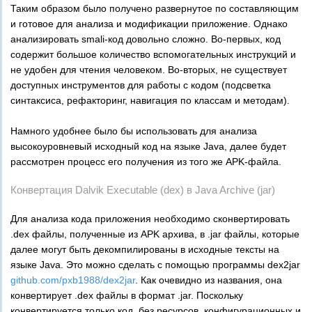
Таким образом было получено развернутое по составляющим
и готовое для анализа и модификации приложение. Однако
анализировать smali-код довольно сложно. Во-первых, код
содержит большое количество вспомогательных инструкций и
не удобен для чтения человеком. Во-вторых, не существует
доступных инструментов для работы с кодом (подсветка
синтаксиса, рефакторинг, навигация по классам и методам).
Намного удобнее было бы использовать для анализа
высокоуровневый исходный код на языке Java, далее будет
рассмотрен процесс его получения из того же APK-файла.
Конвертация Dalvik Executable (dex) в Java Archive (jar)
Для анализа кода приложения необходимо сконвертировать
.dex файлы, полученные из APK архива, в .jar файлы, которые
далее могут быть декомпилированы в исходные тексты на
языке Java. Это можно сделать с помощью программы dex2jar
github.com/pxb1988/dex2jar
. Как очевидно из названия, она
конвертирует .dex файлы в формат .jar. Поскольку
конвертируется только код, без ресурсов, конфигурационных и