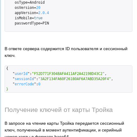
    osType=Android

    osVersion=
20
    appVersion=
2.0
.4
    isMobile=
true
    passwordType=PIN

В ответе сервера содержится ID пользователя и сессионный
ключ.
{

   "
userId
":
"F52D771F3048AFA411AF2A42198D43C2"
,

   "
sessionId
":
"3A2F134FA60F26180AF6A7ABD35A20F4"
,

   "
errorCode
":
0
}
Получение ключей от карты Тройка
В запросе на чтение карты Тройка передается сессионный
ключ, полученный в момент аутентификации, и серийный
номер карты в формате base64.