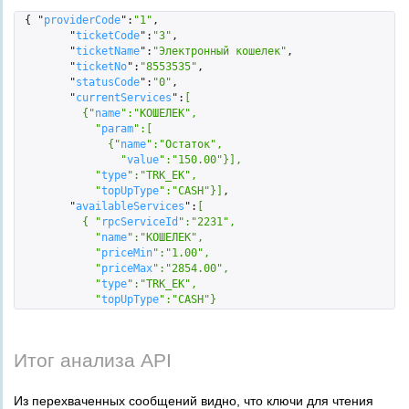
 { "
providerCode
":
"1"
,

        "
ticketCode
":
"3"
,

        "
ticketName
":
"Электронный кошелек"
,

        "
ticketNo
":
"8553535"
,

        "
statusCode
":
"0"
,

        "
currentServices
":
[  

          {"
name
":
"КОШЕЛЕК"
,

            "
param
":
[  

              {"
name
":
"Остаток"
,

                "
value
":
"150.00"
}
]
,

            "
type
":
"TRK_EK"
,

            "
topUpType
":
"CASH"
}
]
,

        "
availableServices
":
[  

          { "
rpcServiceId
":
"2231"
,

            "
name
":
"КОШЕЛЕК"
,

            "
priceMin
":
"1.00"
,

            "
priceMax
":
"2854.00"
,

            "
type
":
"TRK_EK"
,

            "
topUpType
":
"CASH"
}
Итог анализа API
Из перехваченных сообщений видно, что ключи для чтения