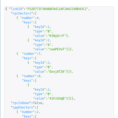
{ "
linkId
":
"F52D771F3048AFA411AF2A42198D43C2"
,

   "
rpcSectors
":
[  

      { "
number
":
4
,

         "
keys
":
[  

            {  "
keyId
":
1
,

               "
type
":
"B"
,

               "
value
":
"K38yU/rF"
}
,

            {  "
keyId
":
2
,

               "
type
":
"A"
,

               "
value
":
"cwaPEYwT"
}
]}
,

      {  "
number
":
7
,

         "
keys
":
[  

            {  "
keyId
":
1
,

               "
type
":
"B"
,

               "
value
":
"DxxjAT26"
}
]}
,

      {  "
number
":
8
,

         "
keys
":
[  

            {  

               "
keyId
":
1
,

               "
type
":
"B"
,

               "
value
":
"41FzSUqB"
}
]}
]
,

   "
rpcIsDown
":
false
,

   "
cppkSectors
":
[  

      { "
number
":
2
,

         "
keys
":
[  
