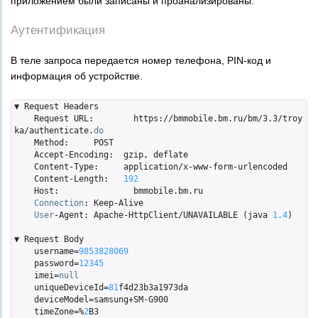
приложением были записаны и проанализированы.
Аутентификация
В теле запроса передается номер телефона, PIN-код и
информация об устройстве.
▼ Request Headers

    Request URL:	https://bmmobile.bm.ru/bm/3.3/troy
ka/authenticate.
do
    Method:	POST

    Accept-Encoding:  gzip, deflate

    Content-Type:     application/x-www-form-urlencoded

    Content-Length:   
192
    Host:		bmmobile.bm.ru

Connection
:	Keep-Alive

User
-Agent:	Apache-HttpClient/UNAVAILABLE (java 
1.4
)

▼ Request Body

    username=
9853828069
    password=
12345
    imei=
null
    uniqueDeviceId=
81
f4d23b3a1973da

    deviceModel=samsung+SM-G900

    timeZone=%
2
B3
